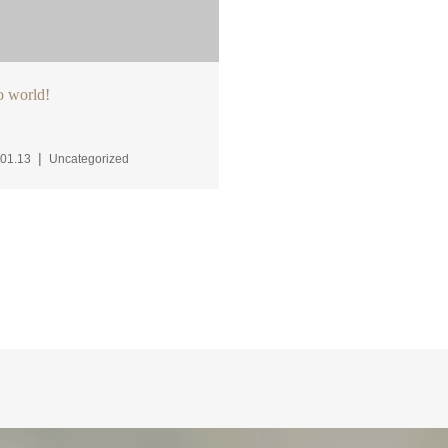
o world!
01.13
Uncategorized